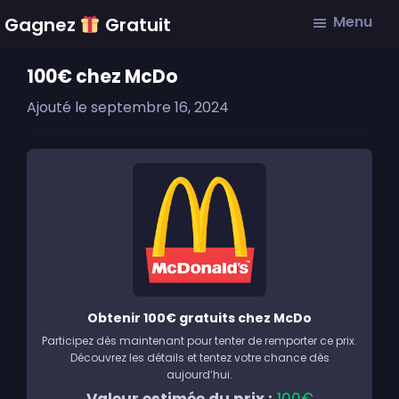
Skip
Skip
Skip
Menu
Gagnez
Gratuit
to
to
to
main
primary
footer
100€ chez McDo
content
sidebar
Ajouté le
septembre 16, 2024
Obtenir 100€ gratuits chez McDo
Participez dès maintenant pour tenter de remporter ce prix.
Découvrez les détails et tentez votre chance dès
aujourd’hui.