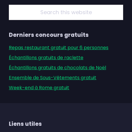
Sidebar
Search
this
website
Derniers concours gratuits
Repas restaurant gratuit pour 6 personnes
Échantillons gratuits de raclette
Échantillons gratuits de chocolats de Noël
Ensemble de Sous-Vêtements gratuit
Week-end à Rome gratuit
Footer
Liens utiles