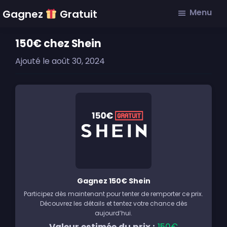
Skip
Skip
Skip
Menu
Gagnez
Gratuit
to
to
to
main
primary
footer
150€ chez Shein
content
sidebar
Ajouté le
août 30, 2024
Gagnez 150€ Shein
Participez dès maintenant pour tenter de remporter ce prix.
Découvrez les détails et tentez votre chance dès
aujourd’hui.