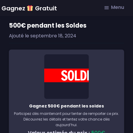
Skip
Skip
Skip
Menu
Gagnez
Gratuit
to
to
to
main
primary
footer
500€ pendant les Soldes
content
sidebar
Ajouté le
septembre 18, 2024
Gagnez 500€ pendant les soldes
Participez dès maintenant pour tenter de remporter ce prix.
Découvrez les détails et tentez votre chance dès
aujourd’hui.