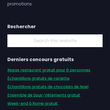
promotions.
Primary
Rechercher
Sidebar
Search
this
website
Derniers concours gratuits
Repas restaurant gratuit pour 6 personnes
Échantillons gratuits de raclette
Échantillons gratuits de chocolats de Noël
Ensemble de Sous-Vêtements gratuit
Week-end à Rome gratuit