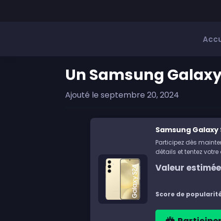
Skip
Skip
Skip
Skip
to
to
to
to
primary
main
primary
footer
Accu
navigation
content
sidebar
Un Samsung Galaxy
Ajouté le
septembre 20, 2024
Samsung Galaxy 
Participez dès mainten
détails et tentez votr
Valeur estimée 
Score de popularité
Participe