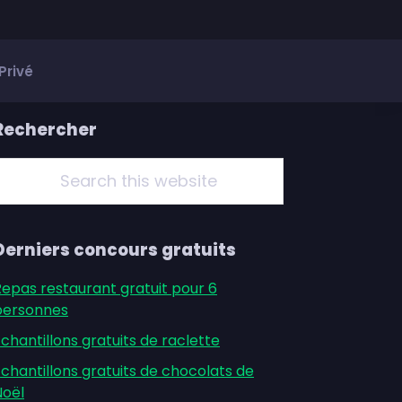
Privé
Primary
Rechercher
Sidebar
Search
his
ebsite
Derniers concours gratuits
Repas restaurant gratuit pour 6
personnes
chantillons gratuits de raclette
chantillons gratuits de chocolats de
Noël