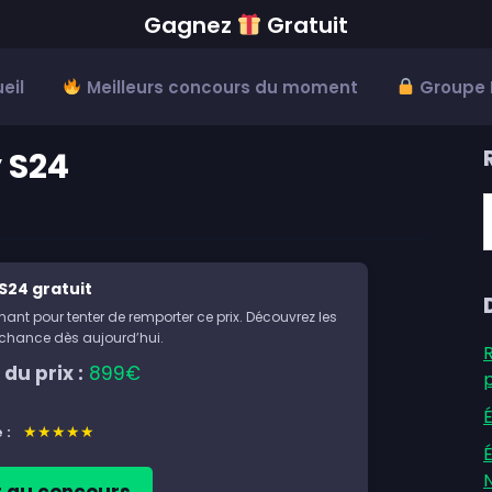
Gagnez
Gratuit
eil
Meilleurs concours du moment
Groupe 
 S24
t
w
S24 gratuit
ant pour tenter de remporter ce prix. Découvrez les
e chance dès aujourd’hui.
du prix :
899€
É
★★★★★
 :
É
r au concours