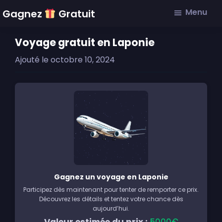
Skip
Skip
Skip
Menu
Gagnez
Gratuit
to
to
to
main
primary
footer
Voyage gratuit en Laponie
content
sidebar
Ajouté le
octobre 10, 2024
Gagnez un voyage en Laponie
Participez dès maintenant pour tenter de remporter ce prix.
Découvrez les détails et tentez votre chance dès
aujourd’hui.