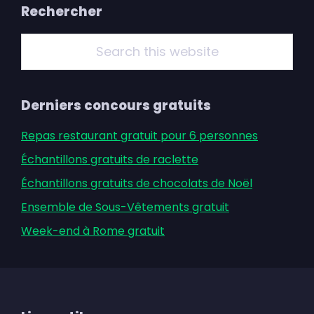
Primary
Rechercher
Sidebar
Search
this
website
Derniers concours gratuits
Repas restaurant gratuit pour 6 personnes
Échantillons gratuits de raclette
Échantillons gratuits de chocolats de Noël
Ensemble de Sous-Vêtements gratuit
Week-end à Rome gratuit