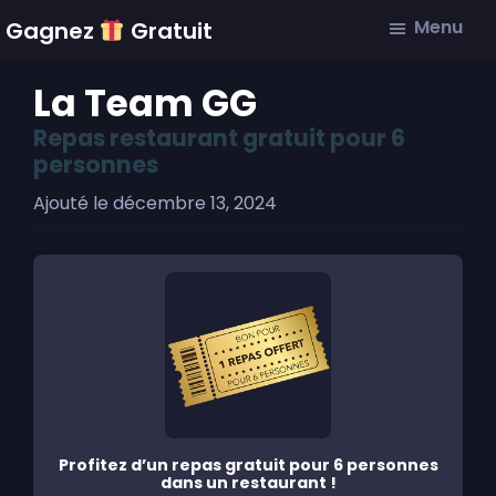
Skip
Skip
Skip
Menu
Gagnez
Gratuit
to
to
to
main
primary
footer
La Team GG
content
sidebar
Repas restaurant gratuit pour 6
personnes
Ajouté le
décembre 13, 2024
Profitez d’un repas gratuit pour 6 personnes
dans un restaurant !