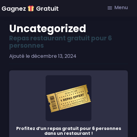
Skip
Skip
Skip
Menu
Gagnez
Gratuit
to
to
to
main
primary
footer
Uncategorized
content
sidebar
Repas restaurant gratuit pour 6
personnes
Ajouté le
décembre 13, 2024
Profitez d’un repas gratuit pour 6 personnes
dans un restaurant !